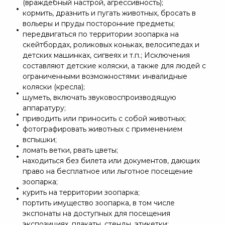
(враждебный настрой, агрессивность);
кормить, дразнить и пугать животных, бросать в
вольеры и пруды посторонние предметы;
передвигаться по территории зоопарка на
скейтбордах, роликовых коньках, велосипедах и
детских машинках, сигвеях и т.п.; Исключения
составляют детские коляски, а также для людей с
ограниченными возможностями: инвалидные
коляски (кресла);
шуметь, включать звуковоспроизводящую
аппаратуру;
приводить или приносить с собой животных;
фотографировать животных с применением
вспышки;
ломать ветки, рвать цветы;
находиться без билета или документов, дающих
право на бесплатное или льготное посещение
зоопарка;
курить на территории зоопарка;
портить имущество зоопарка, в том числе
экспонаты на доступных для посещения
экспозициях, плакаты, стенды, этикетки;